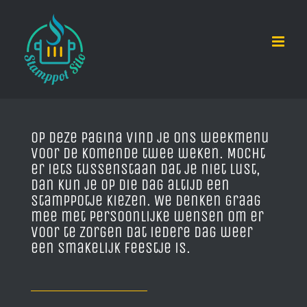
Ga
naar
inhoud
Op deze pagina vind je ons weekmenu
voor de komende twee weken. Mocht
er iets tussenstaan dat je niet lust,
dan kun je op die dag altijd een
stamppotje kiezen. We denken graag
mee met persoonlijke wensen om er
voor te zorgen dat iedere dag weer
een smakelijk feestje is.